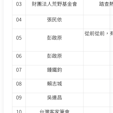
03
財團法人荒野基金會
踏查
04
張民依
從前從前，
05
彭啟原
06
彭啟原
07
鍾鐵鈞
08
賴志城
09
吳連昌
10
台灣客家筆會